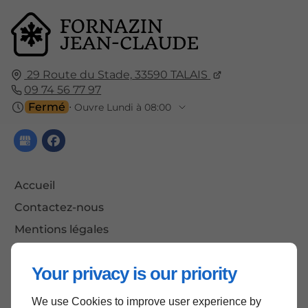
29 Route du Stade,
33590
TALAIS
09 74 56 77 97
Fermé
⋅ Ouvre Lundi à 08:00
Accueil
Contactez-nous
Mentions légales
Plan du site
Your privacy is our priority
We use Cookies to improve user experience by