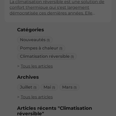
La climatisation réversible est une solution de
confort thermique qui s'est largement
démocratisée ces dernières années. Elle
permet non seulement de rafraîchir l’air en
été, mais également de chauffer les espaces
Catégories
en hiver. Un des éléments clés à considérer
lors de l'achat d'un système de climatisation
Nouveautés
(1)
réversible est son coefficient de performance,
ou COP. Cet article explore les différents
Pompes à chaleur
(1)
aspects du COP afin de vous aider à faire un
Climatisation réversible
(1)
choix éclairé.
Tous les articles
Archives
Juillet
Mai
Mars
(1)
(1)
(1)
Tous les articles
Articles récents "Climatisation
réversible"