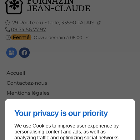
29 Route du Stade,
33590
TALAIS
09 74 56 77 97
Fermé
⋅ Ouvre demain à 08:00
Accueil
Contactez-nous
Mentions légales
Plan du site
Your privacy is our priority
We use Cookies to improve user experience by
Haut de page
personalising content and ads, as well as
analyzing traffic and optimizing social networks