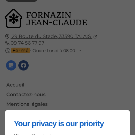
29 Route du Stade,
33590
TALAIS
09 74 56 77 97
Fermé
⋅ Ouvre Lundi à 08:00
Accueil
Contactez-nous
Mentions légales
Plan du site
Your privacy is our priority