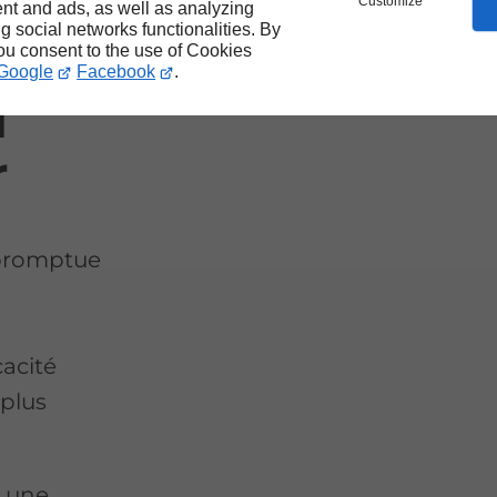
Customize
nt and ads, as well as analyzing
ng social networks functionalities. By
you consent to the use of Cookies
Google
Facebook
.
u
r
mpromptue
acité
 plus
 une