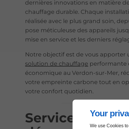
dernières innovations en matière d
chauffage durable. Chaque installat
réalisée avec le plus grand soin, depu
pose méticuleuse des appareils jusq
mise en service et les derniers régla
Notre objectif est de vous apporter
solution de chauffage
performante 
économique au Verdon-sur-Mer, ré
votre empreinte carbone tout en op
votre confort quotidien.
Your priva
Services de
We use Cookies to