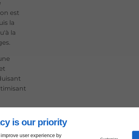
e
ion est
is la
u'à la
ges.
 une
et
duisant
timisant
cy is our priority
 improve user experience by