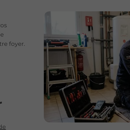
vos
ne
re foyer.
r
 de