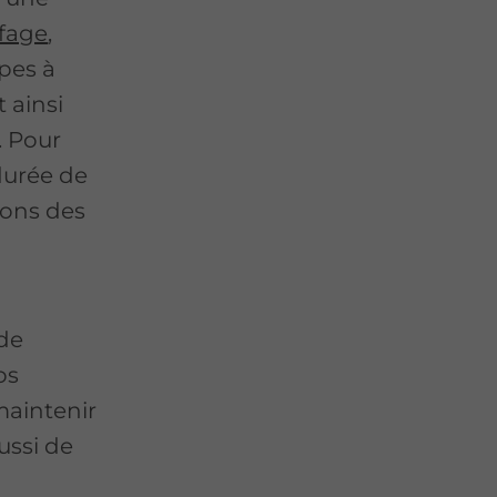
fage
,
mpes à
 ainsi
. Pour
durée de
sons des
 de
os
aintenir
ussi de