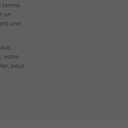
 terme.
r un
rant une
cace,
 votre
Mer, pour