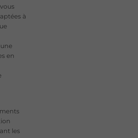
 vous
daptées à
que
 une
es en
e
ements
tion
ant les