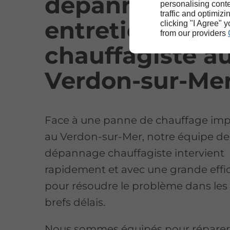
dépannage et
personalising conte
traffic and optimizi
entretien
clicking "I Agree" 
from our providers
chauffagiste a
Verdon-sur-Me
Face à une panne de chauffage i
au Verdon-sur-Mer, notre équipe de
dépannage chauffagiste intervient
rapidement et avec une grande effic
pour résoudre le problème dans les
brefs délais.
Nous sommes équipés pour réparer